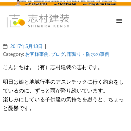
外壁塗装・塗替え
2017年5月13日
防水工事
Category:
お客様事例
,
ブログ
,
雨漏り・防水の事例
屋根修理・屋根張替え
こんにちは。（有）志村建装の志村です。
雨仕舞マイスター
明日は娘と地域行事のアスレチックに行く約束をし
お問合せ
ているのに、ずっと雨が降り続いています。
楽しみにしている子供達の気持ちを思うと、ちょっ
と憂鬱です。